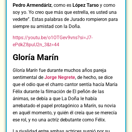
Pedro Armendáriz
, como es
López Tarso
y como
soy yo. Yo creo que más que estrella, es usted una
vedette”. Estas palabras de Jurado rompieron para
siempre su amistad con la Doña.
https://youtu.be/o1OTGev9vns?si=J7-
ePdkZ8puU2n_3&t=44
Gloría Marín
Gloría Marín
fue durante muchos años pareja
sentimental de
Jorge Negrete
, de hecho, se dice
que el odio que el charro cantor sentía hacía María
Félix durante la filmación de El peñón de las
ánimas, se debía a que La Doña le había
arrebatado el papel protagónico a Marín, su novia
en aquél momento, y quién él creía que se merecía
ese rol, y no una actríz debutante como Félix.
La rivalidad entre ambas actrices surgió por su