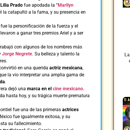
,
Lilia Prado
fue apodada la “
Marilyn
 la catapultó a la fama, y su presencia en
fue la personificación de la fuerza y el
levaron a ganar tres premios Ariel y a ser
e trabajó con algunos de los nombres más
y
Jorge Negrete
. Su belleza y talento la
La
res.
convirtió en una querida
actriz mexicana
,
ue la vio interpretar una amplia gama de
da
.
rrera dejó una
marca en el
cine mexicano
.
da hasta hoy, y su trágica muerte prematura
ntiel fue una de las primeras
actrices
México fue igualmente exitosa, y su
sta su fallecimiento.