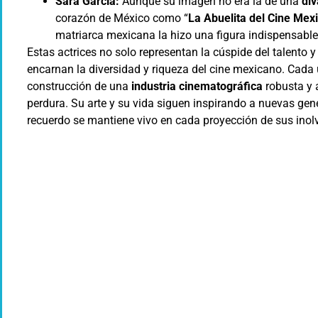
Sara García:
Aunque su imagen no era la de una
div
corazón de México como “
La Abuelita del Cine Mex
matriarca mexicana la hizo una figura indispensable 
Estas actrices no solo representan la cúspide del talento 
encarnan la diversidad y riqueza del cine mexicano. Cada 
construcción de una
industria cinematográfica
robusta y a
perdura. Su arte y su vida siguen inspirando a nuevas gen
recuerdo se mantiene vivo en cada proyección de sus inolv