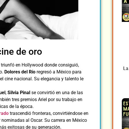
cine de oro
 triunfó en Hollywood donde consiguió,
La
do.
Dolores del Río
regresó a México para
 cine nacional. Su elegancia y talento le
uel
,
Silvia Pinal
se convirtió en una de las
ién tres premios Ariel por su trabajo en
icas de la época.
rado
trascendió fronteras, convirtiéndose en
r nominadas al Oscar. Su carrera en México
más exitosas de su generación.