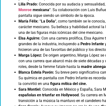
Lilia Prado:
Conocida por su audacia y sensualidad
Monroe
mexicana
“. Su colaboración con Luis Buñuel
pantalla sigue siendo un símbolo de la época.
María Félix:
“
La Doña
“, como también se le conocía, 
carácter mexicano. Su belleza y habilidad actoral la l
una de las figuras más icónicas del cine mexicano.
Elsa Aguirre:
Con una carrera prolífica, Elsa Aguirr
grandes de la industria, incluyendo a
Pedro Infante
hicieron una de las favoritas del público y los directo
Marga López:
De origen argentino, Marga López se 
con una carrera que abarcó más de siete décadas y q
roles, desde la femme fatale hasta la
madre abnega
Blanca Estela Pavón:
Su breve pero significativa ca
Su química en pantalla con Pedro Infante es recorda
la convirtió en una
figura mítica del cine.
Sara Montiel:
Conocida en México y España, Sara Mo
españolas en triunfar en Hollywood
. Su carrera en 
transición a la música la mantuvo en el candelero ha