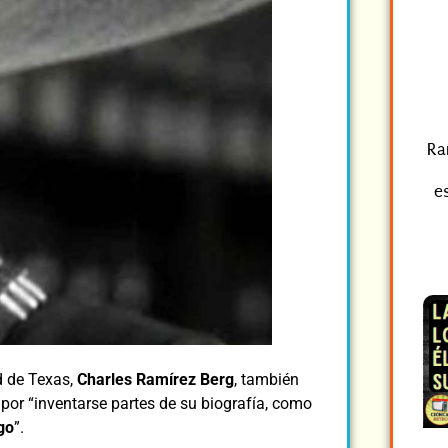
Ra
es
d de Texas,
Charles Ramírez Berg
, también
 por “inventarse partes de su biografía, como
go
”.