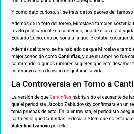
fue motivada por un amor no correspondido.
Y como dato curioso, sí, se trata de los padres del famos
Además de la foto del torero, Miroslava también sostenía
reveló públicamente su contenido, una de ellas era dirigid
Eduardo Lucio, una persona a la que le estaba encargand
Además del torero, se ha hablado de que Miroslava tamb
mejor conocido como
Cantinflas
, y que su amor no fue c
confirmado, algunos rumores sugieren que este desamor t
contribuyó a su decisión de quitarse la vida.
La Controversia en Torno a Canti
La versión de que
Cantinflas
habría sido el causante de la
que el periodista Jacobo Zabludovsky confirmara en un rep
tenía pruebas de esto. En la entrevista, el periodista aseg
carta en la que Cantinflas le decía a Stern que no estaba 
Valentina Ivanova
por ella.