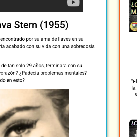
ava Stern (1955)
encontrado por su ama de llaves en su
ría acabado con su vida con una sobredosis
iz de tan solo 29 años, terminara con su
l corazón? ¿Padecía problemas mentales?
ado en esto?
“E
la
s