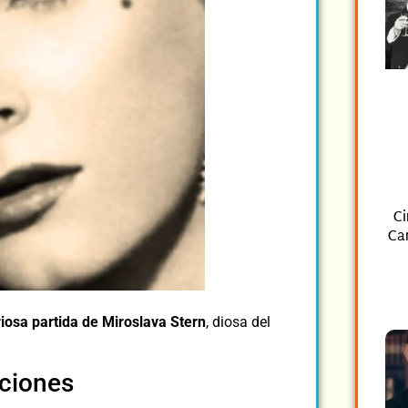
C
Can
iosa partida de Miroslava Stern
, diosa del
aciones