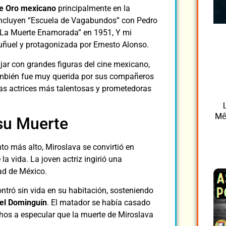
de Oro mexicano
principalmente en la
incluyen “Escuela de Vagabundos” con Pedro
, “La Muerte Enamorada” en 1951, Y mi
Buñuel y protagonizada por Ernesto Alonso.
ajar con grandes figuras del cine mexicano,
mbién fue muy querida por sus compañeros
 las actrices más talentosas y prometedoras
Mé
 su Muerte
o más alto, Miroslava se convirtió en
la vida. La joven actriz ingirió una
ad de México.
ontró sin vida en su habitación, sosteniendo
el Dominguín
. El matador se había casado
chos a especular que la muerte de Miroslava